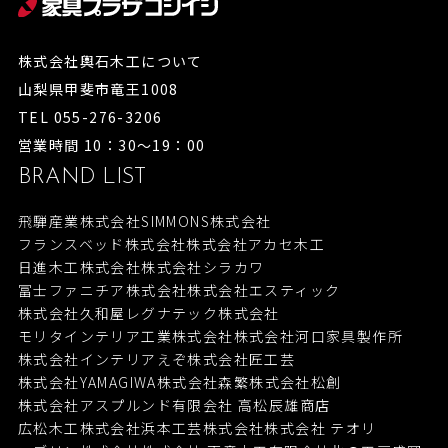
株式会社輿石木工について
山梨県甲斐市竜王1008
TEL 055-276-3206
営業時間 10：30～19：00
BRAND LIST
飛騨産業株式会社
SIMMONS株式会社
フランスベッド株式会社
株式会社アカセ木工
日進木工株式会社
株式会社シラカワ
冨士ファニチア株式会社
株式会社エスティック
株式会社久和屋
レグナテック株式会社
モリタインテリア工業株式会社
株式会社河口家具製作所
株式会社インテリアえぞ
株式会社匠工芸
株式会社YAMAGIWA
株式会社森繁
株式会社松創
株式会社アスプルンド
有限会社 高松辰雄商店
広松木工株式会社
浜本工芸株式会社
株式会社 テオリ