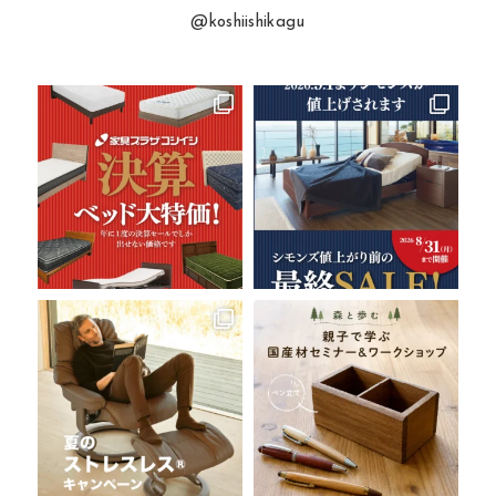
@koshiishikagu