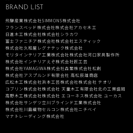
BRAND LIST
飛騨産業株式会社
SIMMONS株式会社
フランスベッド株式会社
株式会社アカセ木工
日進木工株式会社
株式会社シラカワ
冨士ファニチア株式会社
株式会社エスティック
株式会社久和屋
レグナテック株式会社
モリタインテリア工業株式会社
株式会社河口家具製作所
株式会社インテリアえぞ
株式会社匠工芸
株式会社YAMAGIWA
株式会社森繁
株式会社松創
株式会社アスプルンド
有限会社 高松辰雄商店
広松木工株式会社
浜本工芸株式会社
株式会社 テオリ
コブリン株式会社
株式会社 天童木工
有限会社北の工房盛岡
高野木工株式会社
株式会社 エコーネス
株式会社 ユーカス
株式会社サンゲツ
立川ブラインド工業株式会社
株式会社川島織物セルコン
株式会社ニチベイ
マナトレーディング株式会社